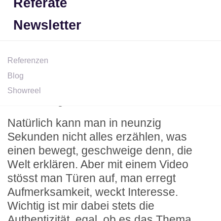
Referate
ich mich immer gründlich vor auf einen
Workshop oder einen Dreh, plane
Newsletter
gleichzeitig aber auch genügend Raum
ein für Unvorhergesehenes. Vielfach ist
es dieser Mix aus Erwartung und
Referenzen
Überraschung, der einem gelungenen
Blog
Smovie zu Grunde liegt. Hauptsache,
Showreel
keine Langeweile aufkommen lassen!
Natürlich kann man in neunzig
Sekunden nicht alles erzählen, was
einen bewegt, geschweige denn, die
Welt erklären. Aber mit einem Video
stösst man Türen auf, man erregt
Aufmerksamkeit, weckt Interesse.
Wichtig ist mir dabei stets die
Authentizität, egal, ob es das Thema