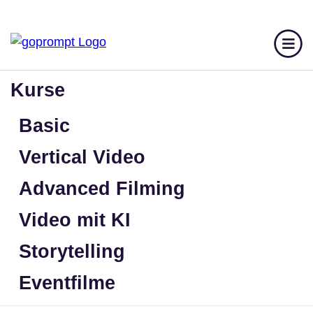
Kurse
Loriana Gravante
Basic
+41 79 705 32 99
Vertical Video
loriana@smartrebels.ch
Advanced Filming
Video mit KI
CONTENT CREATION
PERSONALENTWICKLUNG
Storytelling
VIDEOPRODUKTION
WORKSHOPS
YOGA
Eventfilme